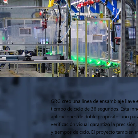
GRG creó una línea de ensamblaje llave 
tiempo de ciclo de 36 segundos. Esta in
aplicaciones de doble propósito: uno para
verificación visual garantizó la precisió
y tiempos de ciclo. El proyecto también 