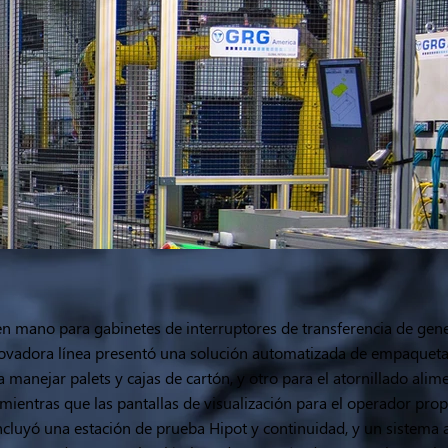
en mano para gabinetes de interruptores de transferencia de ge
novadora línea presentó una solución automatizada de empaqueta
 manejar palets y cajas de cartón, y otro para el atornillado ali
n, mientras que las pantallas de visualización para el operador p
incluyó una estación de prueba Hipot y continuidad, y un sistema 