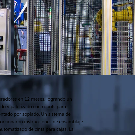
neradores en 12 meses, logrando un
do y paletizado con robots para
mentado por soplado. Un sistema de
roporcionaron instrucciones de ensamblaje
automatizado de cinta para cajas. La